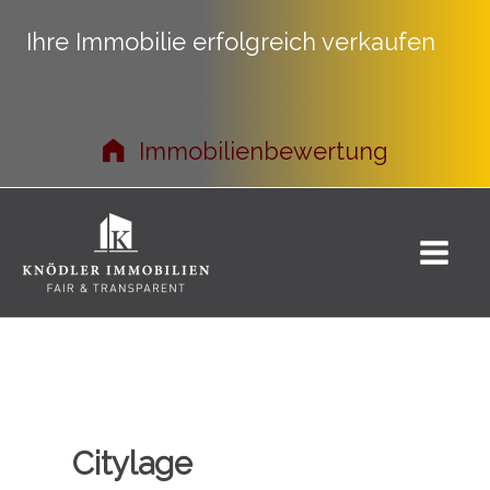
Ihre Immobilie erfolgreich verkaufen
Immobilienbewertung
Zum
Inhalt
springen
Citylage