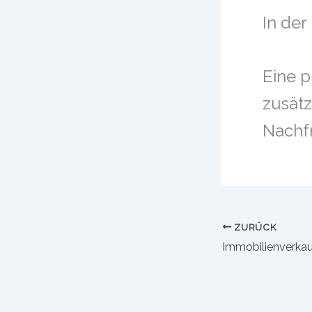
In der
Eine p
zusätz
Nachf
ZURÜCK