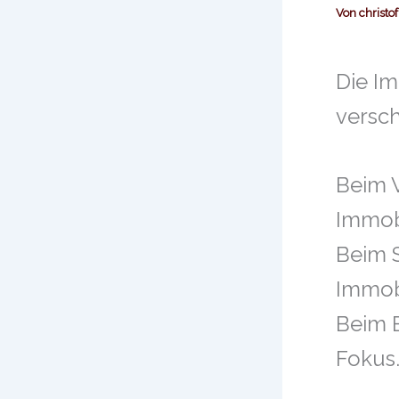
Von
christo
Die I
versch
Beim 
Immob
Beim 
Immobi
Beim E
Fokus