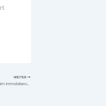
t.
WEITER
Energieausweis beim Immobilienverkauf Esslingen